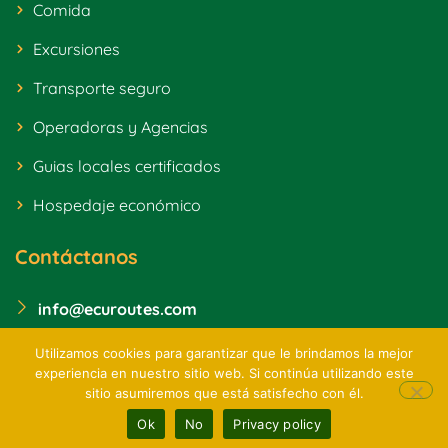
Comida
Excursiones
Transporte seguro
Operadoras y Agencias
Guias locales certificados
Hospedaje económico
Contáctanos
info@ecuroutes.com
Utilizamos cookies para garantizar que le brindamos la mejor
experiencia en nuestro sitio web. Si continúa utilizando este
Copyright © 2024. All rights reserved to Nativawebs
sitio asumiremos que está satisfecho con él.
Términos y Condiciones
Política de Privacidad
Servicios
Trabaja con nosotros
Ok
No
Privacy policy